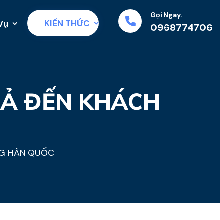
Gọi Ngay.
KIẾN THỨC
Vụ
0968774706
UẢ ĐẾN KHÁCH
NG HÀN QUỐC