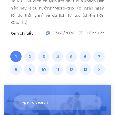
Hà Nội. Sự dịch chuyển lớn nhất của khách Hàn
hiện nay là xu hướng “Micro-trip” (đi ngắn ngày,
tối ưu thời gian) và du lịch tự túc (chiếm hơn
80%), […]
Xem chi tiết
05/26/2026
0 Bình luận
1
2
3
4
5
6
7
8
9
10
11
12
13