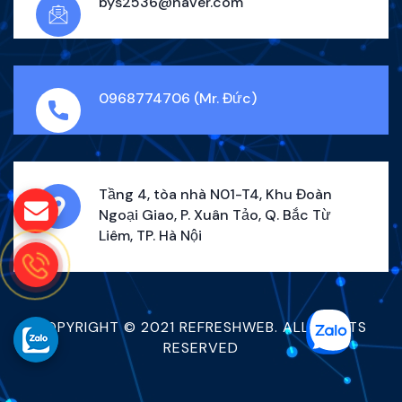
bys2536@naver.com
0968774706 (Mr. Đức)
Tầng 4, tòa nhà N01-T4, Khu Đoàn
Ngoại Giao, P. Xuân Tảo, Q. Bắc Từ
Liêm, TP. Hà Nội
COPYRIGHT © 2021 REFRESHWEB. ALL RIGHTS
RESERVED