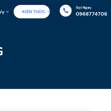
Gọi Ngay.
KIẾN THỨC
Vụ
0968774706
G