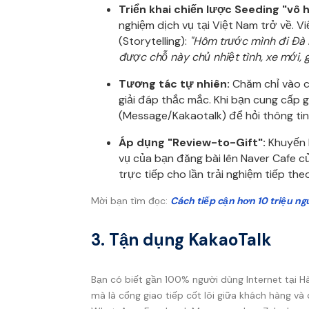
Triển khai chiến lược Seeding "vô h
nghiệm dịch vụ tại Việt Nam trở về. V
(Storytelling):
"Hôm trước mình đi Đà 
được chỗ này chủ nhiệt tình, xe mới, gi
Tương tác tự nhiên:
Chăm chỉ vào cá
giải đáp thắc mắc. Khi bạn cung cấp g
(Message/Kakaotalk) để hỏi thông tin
Áp dụng "Review-to-Gift":
Khuyến 
vụ của bạn đăng bài lên Naver Cafe c
trực tiếp cho lần trải nghiệm tiếp the
Mời bạn tìm đọc:
Cách tiếp cận hơn 10 triệu n
3. Tận dụng KakaoTalk
Bạn có biết gần 100% người dùng Internet tại H
mà là cổng giao tiếp cốt lõi giữa khách hàng và