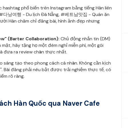
 hashtag phổ biến trên Instagram bằng tiếng Hàn liên
#다낭여행
- Du lịch Đà Nẵng,
#베트남맛집
- Quán ăn
gười Hàn chăm chỉ đăng bài, hình ảnh đẹp nhưng
w" (Barter Collaboration):
Chủ động nhắn tin (DM)
ền mặt, hãy tặng họ một đêm nghỉ miễn phí, một gói
và đưa ra review chân thực nhất.
o sáng tạo theo phong cách cá nhân. Không cần kịch
". Bài đăng phải nêu bật được trải nghiệm thực tế, có
iểm rõ ràng.
hách Hàn Quốc qua Naver Cafe