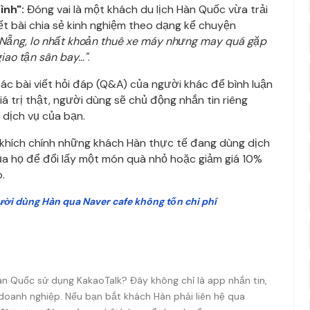
ình":
Đóng vai là một khách du lịch Hàn Quốc vừa trải
iết bài chia sẻ kinh nghiệm theo dạng kể chuyện
Nẵng, lo nhất khoản thuê xe máy nhưng may quá gặp
ao tận sân bay..."
.
c bài viết hỏi đáp (Q&A) của người khác để bình luận
iá trị thật, người dùng sẽ chủ động nhắn tin riêng
 dịch vụ của bạn.
khích chính những khách Hàn thực tế đang dùng dịch
ủa họ để đổi lấy một món quà nhỏ hoặc giảm giá 10%
o.
gười dùng Hàn qua Naver cafe không tốn chi phí
àn Quốc sử dụng KakaoTalk? Đây không chỉ là app nhắn tin,
 doanh nghiệp. Nếu bạn bắt khách Hàn phải liên hệ qua