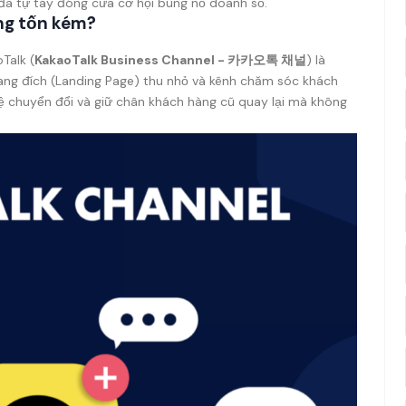
ã tự tay đóng cửa cơ hội bùng nổ doanh số.
ng tốn kém?
Talk (
KakaoTalk Business Channel - 카카오톡 채널
) là
rang đích (Landing Page) thu nhỏ và kênh chăm sóc khách
ệ chuyển đổi và giữ chân khách hàng cũ quay lại mà không