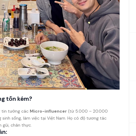
ng tốn kém?
 tin tưởng các
Micro-influencer
(từ 5.000 – 20.000
 sinh sống, làm việc tại Việt Nam. Họ có độ tương tác
 gũi, chân thực.
ản: