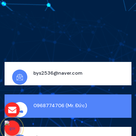
bys2536@naver.com
0968774706 (Mr. Đức)