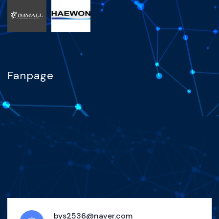
Fanpage
bys2536@naver.com