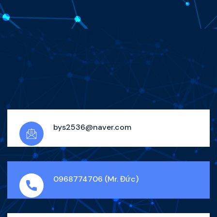
bys2536@naver.com
0968774706 (Mr. Đức)