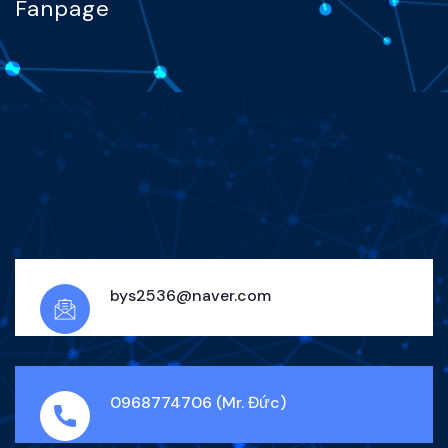
Fanpage
bys2536@naver.com
0968774706 (Mr. Đức)