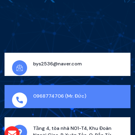
bys2536@naver.com
0968774706 (Mr. Đức)
Tầng 4, tòa nhà N01-T4, Khu Đoàn