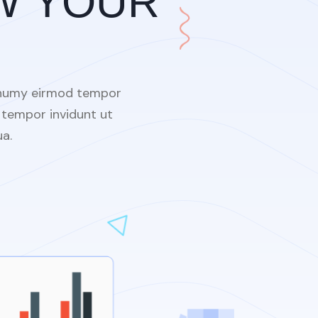
am erat, sed diam voluptua.
nonumy eirmod tempor
 tempor invidunt ut
a.