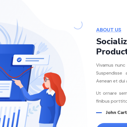
ABOUT US
Sociali
Produc
Vivamus nunc l
Suspendisse 
Aenean et dui 
Ut ornare sem
finibus porttito
John Car