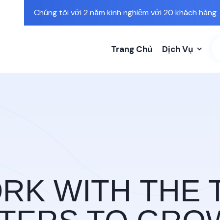
Chúng tôi với 2 năm kinh nghiệm với 20 khách hàng
Trang Chủ
Dịch Vụ
AL TRANSFOR
 FINGERTIPS
RK WITH THE 
TERS TO GRO
BUSINESS
BUSINESS