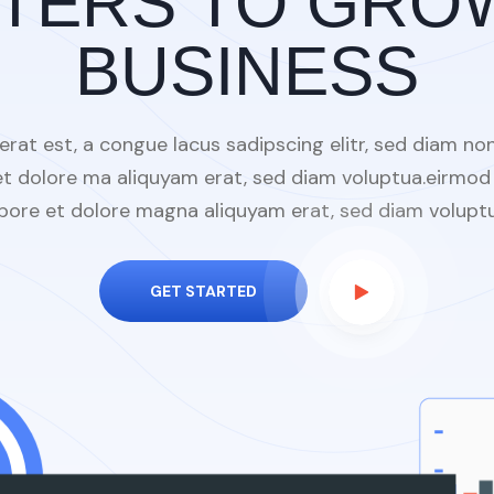
llicitudin imperdiet.sadipscing elitr, sed diam nonumy eirmod tempor invidunt ut labore et dolore ma aliquyam erat, sed diam voluptua.eirmod tempor invidunt ut labore et dolore magna aliquy
 erat est, a congue lacus sadipscing elitr, sed diam 
 et dolore ma aliquyam erat, sed diam voluptua.eirmod
abore et dolore magna aliquyam erat, sed diam voluptu
GET STARTED