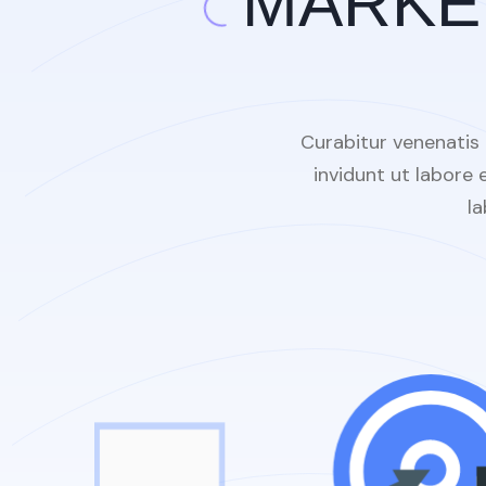
Maecenas id quam vel sem so
Curabitur venenatis
invidunt ut labore
l