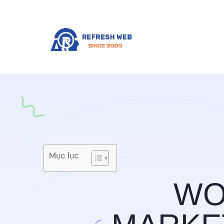
DIGIT
Mục lục
AT YOUR
WO
MARKE