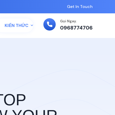
Get In Touch
Gọi Ngay.
KIẾN THỨC
0968774706
MATION
 TO GROW
TOP
W YOUR