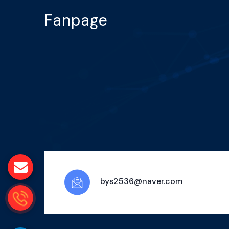
Fanpage
bys2536@naver.com