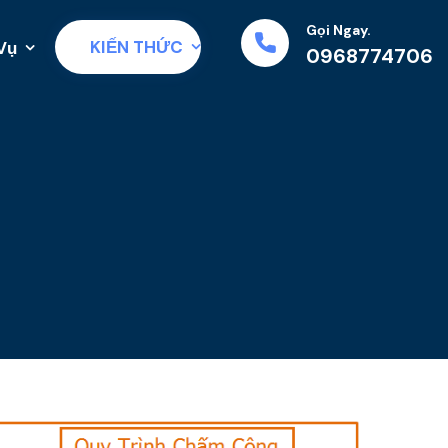
Gọi Ngay.
KIẾN THỨC
Vụ
0968774706