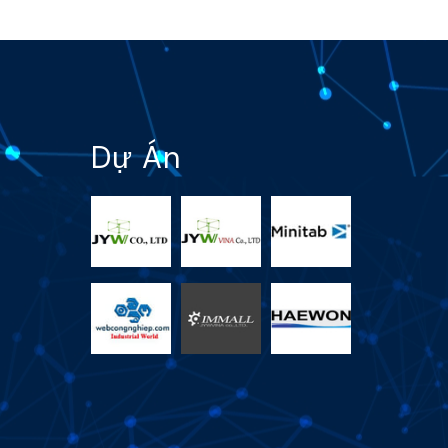
Dự Án