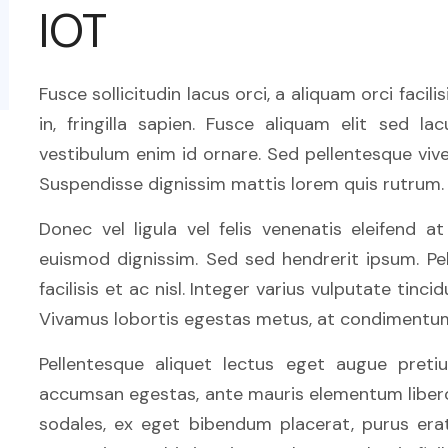
IOT
Fusce sollicitudin lacus orci, a aliquam orci facili
in, fringilla sapien. Fusce aliquam elit sed la
vestibulum enim id ornare. Sed pellentesque viv
Suspendisse dignissim mattis lorem quis rutrum.
Donec vel ligula vel felis venenatis eleifend 
euismod dignissim. Sed sed hendrerit ipsum. Pel
facilisis et ac nisl. Integer varius vulputate tinc
Vivamus lobortis egestas metus, at condimentum 
Pellentesque aliquet lectus eget augue preti
accumsan egestas, ante mauris elementum libero, 
sodales, ex eget bibendum placerat, purus erat