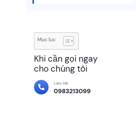
Mục lục
Khi cần gọi ngay
cho chúng tôi
Liên Hệ.
0983213099