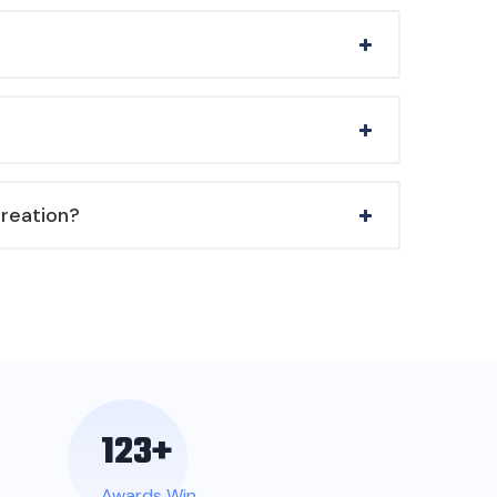
creation?
123
+
Awards Win