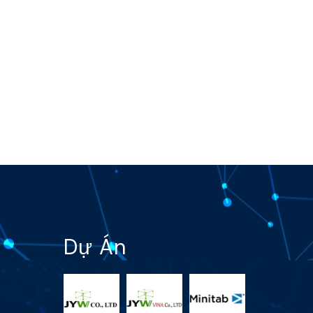
Dự Án