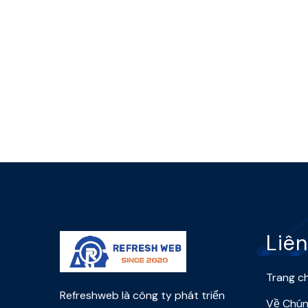
Liên
Trang c
Refreshweb là công ty phát triển
Về Chún