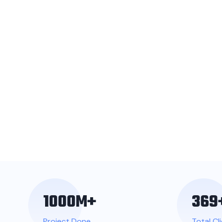
1000
M+
369
Project Done
Total Cl