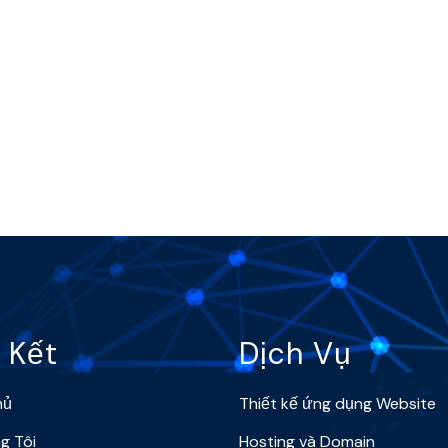
 Kết
Dịch Vụ
hủ
Thiết kế ứng dụng Website
g Tôi
Hosting và Domain