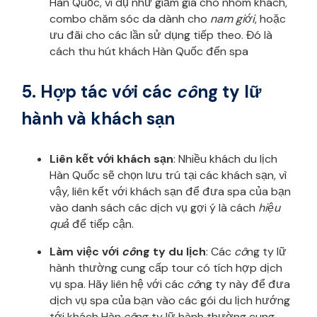
Hàn Quốc, ví dụ như giảm giá cho nhóm khách,
combo chăm sóc da dành cho
nam giới
, hoặc
ưu đãi cho các lần sử dụng tiếp theo. Đó là
cách thu hút khách Hàn Quốc đến spa
5. Hợp tác với các
cô
ng ty lữ
hành và khách sạn
Liên kết với khách sạn
: Nhiều khách du lịch
Hàn Quốc sẽ chọn lưu trú tại các khách sạn, vì
vậy, liên kết với khách sạn để đưa spa của bạn
vào danh sách các dịch vụ gợi ý là cách
hiệu
quả
để tiếp cận.
Làm việc với
cô
ng ty du lịch
: Các
cô
ng ty lữ
hành thường cung cấp tour có tích hợp dịch
vụ spa. Hãy liên hệ với các
cô
ng ty này để đưa
dịch vụ spa của bạn vào các gói du lịch hướng
tới khách Hàn.
cô
ng ty lữ hành thường cung